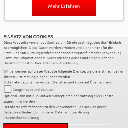
Mehr Erfahren
EINSATZ VON COOKIES
Diese Webseite verwendet Cookies, um Dir ein bestmögliches Surf-Erlebnis
zu ermöglichen. Diese Daten werden erhoben und dienen nicht für die
Erstellung von Nutzungsprofilen oder anderer weiterführender Verwendung.
BIKESHOP MÖLLER CLAUSS GMBH
Sämtliche Informationen zu verwendeten Cookies und eingebundenen
Diensten findest du hier:
Datenschutzerklärung
Frankfurter Str. 106
34121 Kassel
Wir verwenden auf dieser Website folgende Dienste, welche erst nach deiner
aktiven Zustimmung eingebunden werden.
Deutschland
Bitte hake dazu den jeweiligen Dienst an und klicke auf Übernehmen:
Telefon:
0049 561 / 920 47 07-0
Google Maps und Youtube
Optional kann mit Klick auf Alles akzeptieren der Nutzung aller Dienste
Fax:
0049 (0) 561 / 920 47 07-9
zugestimmt werden
Website:
http://www.motorradshop-kassel.de/
Detailierte Informationen zu den verwendeten Cookies und deren
Bedeutung findest du in unserer Datenschutzerklärung:
E-Mail:
info@motorradshop-kassel.de
Datenschutzerklärung